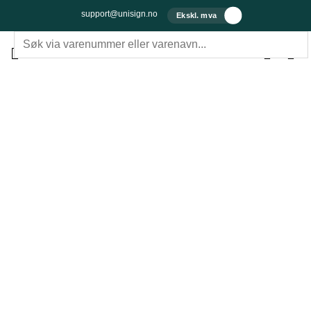
Skip to content
support@unisign.no
Ekskl. mva
Søk etter: