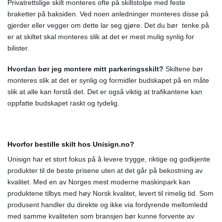
Privatrettslige skilt monteres ofte på skiltstolpe med feste
braketter på baksiden. Ved noen anledninger monteres disse på
gjerder eller vegger om dette lar seg gjøre. Det du bør tenke på
er at skiltet skal monteres slik at det er mest mulig synlig for
bilister.
Hvordan bør jeg montere mitt parkeringsskilt?
Skiltene bør
monteres slik at det er synlig og formidler budskapet på en måte
slik at alle kan forstå det. Det er også viktig at trafikantene kan
oppfatte budskapet raskt og tydelig.
Hvorfor bestille skilt hos Unisign.no?
Unisign har et stort fokus på å levere trygge, riktige og godkjente
produkter til de beste prisene uten at det går på bekostning av
kvalitet. Med en av Norges mest moderne maskinpark kan
produktene tilbys med høy Norsk kvalitet, levert til rimelig tid. Som
produsent handler du direkte og ikke via fordyrende mellomledd
med samme kvaliteten som bransjen bør kunne forvente av