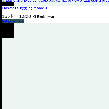
Etasjetall til bygg og fasade 0
Prisområde: 156 kr til 1,820 kr
156
kr
1,820
kr
–
Ekskl. mva
Velg alternativ
Dette produktet har flere varianter. Alternativene kan velges på produ