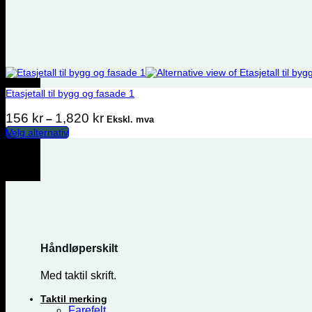
Etasjetall til bygg og fasade 1
Prisområde: 156 kr til 1,820 kr
156
kr
1,820
kr
–
Ekskl. mva
Velg alternativ
Dette produktet har flere varianter. Alternativene kan velges på produ
Håndløperskilt
Med taktil skrift.
Taktil merking
Farefelt