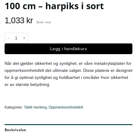
100 cm – harpiks i sort
1,033
kr
Ekskl. mva
Oppmerksomhetsfelt 22 x 100 cm - harpiks i sort antall
Legg i handlekurv
Når det gjelder sikkerhet og synlighet, er våre metakrylatplater for
oppmerksomhetsfelt det ultimate valget. Disse platene er designet
for å gi optimal synlighet og holdbarhet i områder hvor sikkerhet
er av største betydning.
Kategorier:
Taktil merking
,
Oppmerksomhetsfelt
Beskrivelse