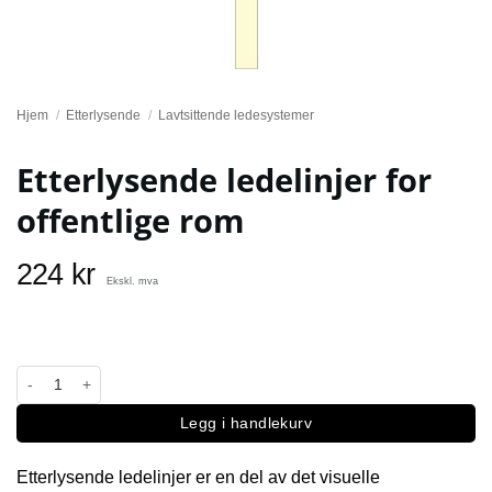
Hjem
/
Etterlysende
/
Lavtsittende ledesystemer
Etterlysende ledelinjer for
offentlige rom
224
kr
Ekskl. mva
Etterlysende ledelinjer for offentlige rom antall
Legg i handlekurv
Etterlysende ledelinjer er en del av det visuelle