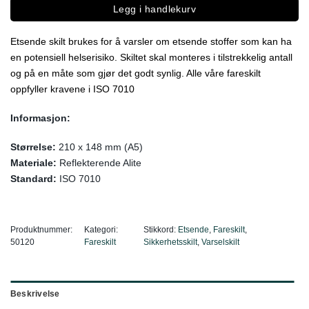
Legg i handlekurv
Etsende skilt brukes for å varsler om etsende stoffer som kan ha
en potensiell helserisiko. Skiltet skal monteres i tilstrekkelig antall
og på en måte som gjør det godt synlig. Alle våre fareskilt
oppfyller kravene i ISO 7010
Informasjon:
Størrelse:
210 x 148 mm (A5)
Materiale:
Reflekterende Alite
Standard:
ISO 7010
Produktnummer:
Kategori:
Stikkord:
Etsende
,
Fareskilt
,
50120
Fareskilt
Sikkerhetsskilt
,
Varselskilt
Beskrivelse