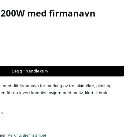
 200W med firmanavn
n antall
Legg i handlekurv
med ditt firmanavn for merking av tre, skinn/lær, plast og
n får du levert komplett svijern med motiv, klart til bruk.
es
rier:
Merking
,
Brennstempel