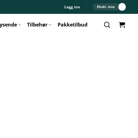
Logg inn
Ekskl. mva
lysende
Tilbehør
Pakketilbud