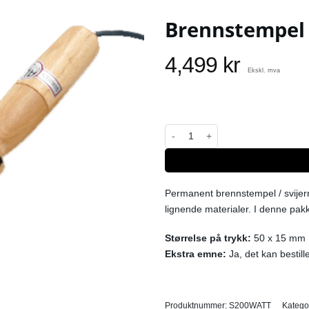
Brennstempel
4,499
kr
Ekskl. mva
Brennstempel 200W med firmanav
Permanent brennstempel / svijern 
lignende materialer. I denne pakke
Størrelse på trykk:
50 x 15 mm
Ekstra emne:
Ja, det kan bestill
Produktnummer:
S200WATT
Katego