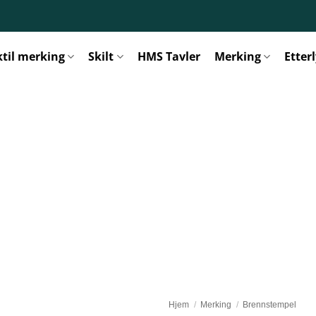
ktil merking
Skilt
HMS Tavler
Merking
Etter
Hjem
/
Merking
/
Brennstempel