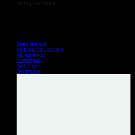
Piktogram Skilter
Stort Utvalg.
HMS Tavler
Merking
Brennstempel
Kildesorteringsmerker
Klistremerker
Merkespray
Sjablonger
Termoplast