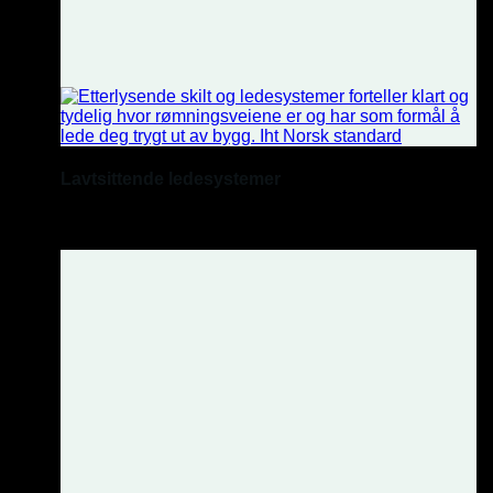
Lavtsittende ledesystemer
Etterlysende linjer.