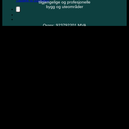
tilgjengelige og profesjonelle
bygg og uteområder
Orgnr: 923792201 MVA
Produkter
Taktile skilt
Etterlysende skilt
Privatrettslige skilt
HMS tavler
Farefelt
Trappeneser
Se alle produkter
Ressurser