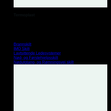
Termoplast
Se vårt utvalg.
Etterlysende
Brannskilt
IMO Skilt
Lavtsittende Ledesystemer
Nød- og Førstehjelpsskilt
Nødutgtang- og Rømningsvei skilt