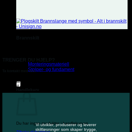
Brannskilt
Se vårt utvalg.
Tilbehør
TRENGER DU HJELP?
Monteringsmateriell
Stolper- og fundament
Ta kontakt med oss.
Pakketilbud
Send oss en mail til support@unisign.no eller ring oss på 64 80 80
82, så vil en av våre dyktige medarbeidere hjelpe deg.
Handlekurv
Du har ingen produkter i handlekurven.
Vi utvikler, produserer og leverer
skiltløsninger som skaper trygge,
Tilbake til butikken