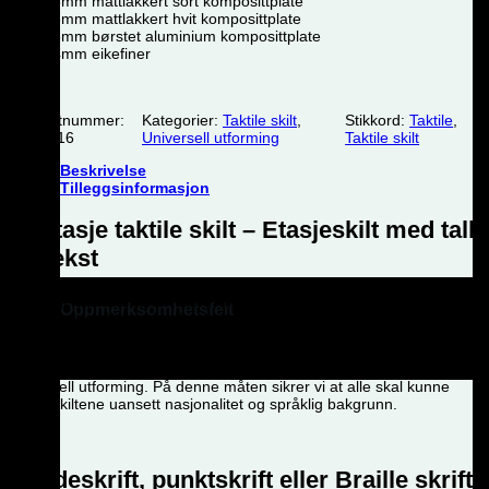
3mm mattlakkert sort komposittplate
3mm mattlakkert hvit komposittplate
3mm børstet aluminium komposittplate
4mm eikefiner
Produktnummer:
Kategorier:
Taktile skilt
,
Stikkord:
Taktile
,
71100-16
Universell utforming
Taktile skilt
Beskrivelse
Tilleggsinformasjon
16 etasje taktile skilt – Etasjeskilt med tall
og tekst
16 etasje taktile skilt forteller hvilken etasje du befinner deg i.
Skilt
Oppmerksomhetsfelt
med blindeskrift inngår i forskriften om universell utforming i
offentlige bygg.
Ta kontakt for info.
Alle taktile symbolskilt levert av Unisign AS oppfyller kravene til
universell utforming. På denne måten sikrer vi at alle skal kunne
forstå skiltene uansett nasjonalitet og språklig bakgrunn.
Blindeskrift, punktskrift eller Braille skrift