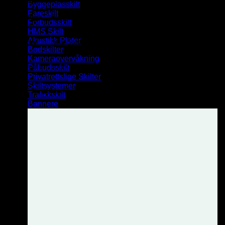
Byggeplasskilt
Fareskilt
Skilttype
Etasjeskilt
Forbudsskilt
HMS Skilt
Akustikk Plater
Farge
Hvit, Sort, Børstet alu, Eikefiner
Bodskilter
Kameraovervåkning
Størrelse
100 x 100 mm, 150 x 150 mm, 200 x 200 mm
Påbudsskilt
Privatrettslige Skilter
Skiltsystemer
Braille Skrift
Med braille, Uten braille
Trafikkskilt
Bannere