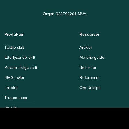
Orgnr: 923792201 MVA
Produkter
Ressurser
Taktile skilt
Artikler
Etterlysende skilt
Materialguide
Privatrettslige skilt
Søk retur
HMS tavler
Referanser
Farefelt
Om Unisign
Trappeneser
Se alle
produkter
Kontakt