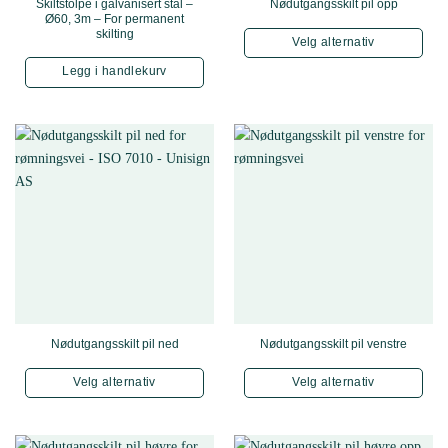
Skiltstolpe i galvanisert stål –
Nødutgangsskilt pil opp
Ø60, 3m – For permanent
skilting
Velg alternativ
Dette produktet har f
Legg i handlekurv
Nødutgangsskilt pil ned
Nødutgangsskilt pil venstre
Velg alternativ
Velg alternativ
Dette produktet har flere varianter. Alternativene kan velges 
Dette produktet har f