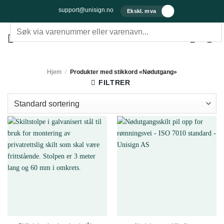
Skip to content
support@unisign.no
Ekskl. mva
Søk etter:
Hjem
/
Produkter med stikkord «Nødutgang»
FILTRER