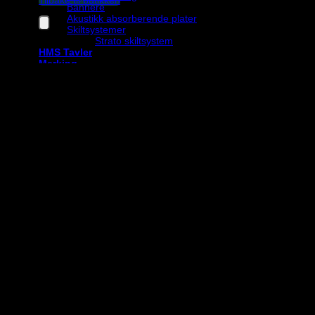
Bannere
Akustikk absorberende plater
Skiltsystemer
Strato skiltsystem
HMS Tavler
Merking
Termoplast
Merkespray
Sjablonger
Brennstempel
Klistremerker
Kildesorterings merker
Etterlysende
IMO Skilt
Brannskilt
Nød- og Førstehjelpsskilt
Nødutgang- og rømningsvei skilt
Lavtsittende ledesystemer
Tilbehør
Monteringsmateriell
Stolper- og fundament
Pakketilbud
Logg inn
Påkrevd
Brukernavn eller e-postadresse
*