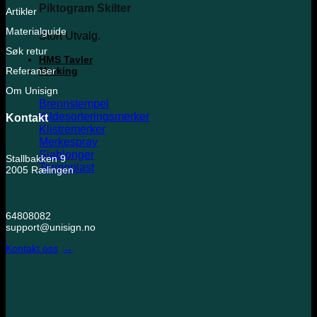
Piktogram Skilter
Artikler
Materialguide
Stort Utvalg.
Søk retur
HMS Tavler
Referanser
Merking
Om Unisign
Brennstempel
Kildesorteringsmerker
Kontakt
Klistremerker
Merkespray
Sjablonger
Stallbakken 9
Termoplast
2005 Rælingen
64808082
support@unisign.no
Kontakt oss