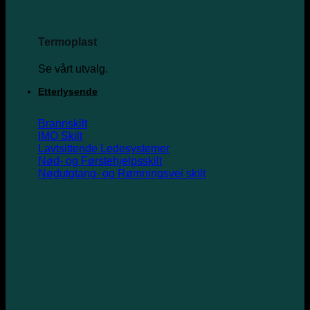
Termoplast
Se vårt utvalg.
Etterlysende
Brannskilt
IMO Skilt
Lavtsittende Ledesystemer
Nød- og Førstehjelpsskilt
Nødutgtang- og Rømningsvei skilt