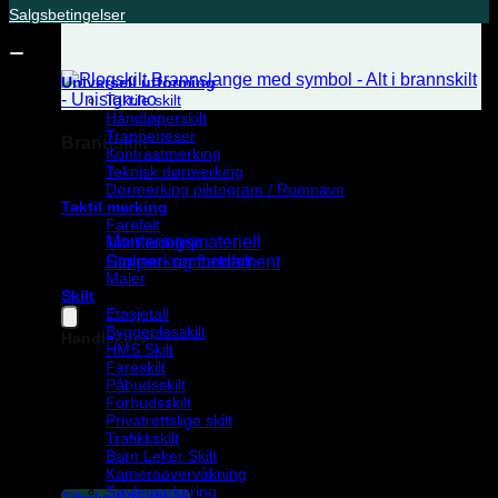
Salgsbetingelser
Universell utforming
Taktile skilt
Håndløperskilt
Trappeneser
Brannskilt
Kontrastmerking
Teknisk dørmerking
Se vårt utvalg.
Dørmerking piktogram / Romnavn
Taktil merking
Tilbehør
Farefelt
Monteringsmateriell
Taktil ledelinje
Oppmerksomhetsfelt
Stolper- og fundament
Maler
Pakketilbud
Skilt
Etasjetall
Byggeplasskilt
Handlekurv
HMS Skilt
Fareskilt
Påbudsskilt
Forbudsskilt
Privatrettslige skilt
Trafikkskilt
Barn Leker Skilt
Du har ingen produkter i handlekurven.
Kameraovervåkning
Søylemarkering
Tilbake til butikken