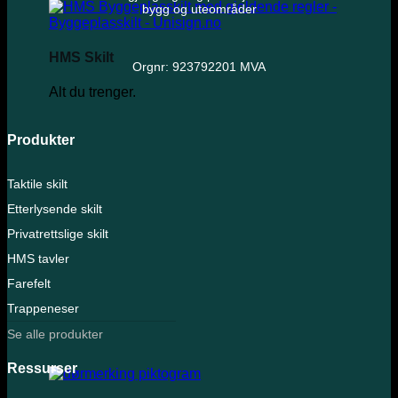
bygg og uteområder
HMS Skilt
Orgnr: 923792201 MVA
Alt du trenger.
Produkter
Taktile skilt
Etterlysende skilt
Privatrettslige skilt
HMS tavler
Farefelt
Trappeneser
Se alle produkter
Ressurser