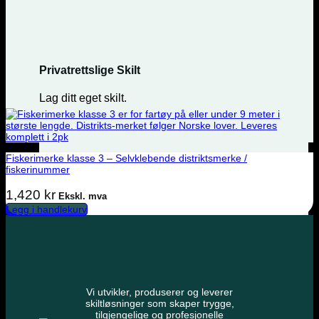
Privatrettslige Skilt
Lag ditt eget skilt.
Fiskerimerke klasse 3 – Selvklebende distriktsmerke /
fiskerinummer
1,420
kr
Ekskl. mva
Legg i handlekurv
Vi utvikler, produserer og leverer
skiltløsninger som skaper trygge,
tilgjengelige og profesjonelle