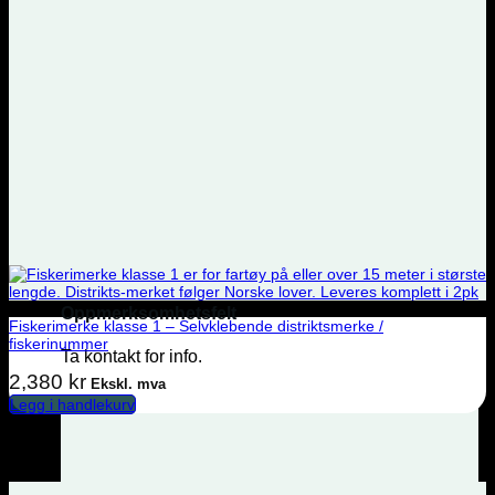
Oppmerksomhetsfelt
Fiskerimerke klasse 1 – Selvklebende distriktsmerke /
fiskerinummer
Ta kontakt for info.
2,380
kr
Ekskl. mva
Legg i handlekurv