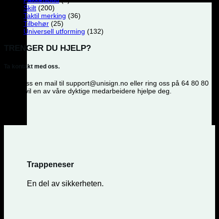
Skilt
(200)
Taktil merking
(36)
Tilbehør
(25)
Universell utforming
(132)
TRENGER DU HJELP?
Ta kontakt med oss.
Send oss en mail til support@unisign.no eller ring oss på 64 80 80
82, så vil en av våre dyktige medarbeidere hjelpe deg.
Trappeneser
En del av sikkerheten.