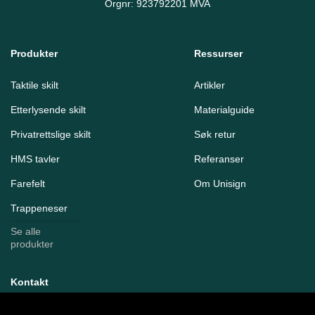
Orgnr: 923792201 MVA
Produkter
Ressurser
Taktile skilt
Artikler
Etterlysende skilt
Materialguide
Privatrettslige skilt
Søk retur
HMS tavler
Referanser
Farefelt
Om Unisign
Trappeneser
Se alle
produkter
Kontakt
Stallbakken 9