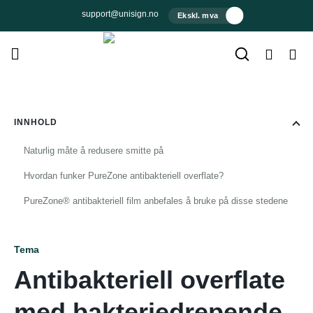
Skip
support@unisign.no
Ekskl. mva
to
content
INNHOLD
Naturlig måte å redusere smitte på
Hvordan funker PureZone antibakteriell overflate?
PureZone® antibakteriell film anbefales å bruke på disse stedene
Tema
Antibakteriell overflate
med bakteriedrepende