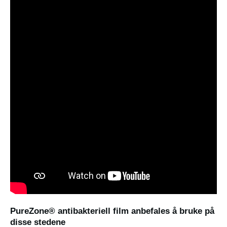
PureZone® antibakteriell film anbefales å bruke på
disse stedene