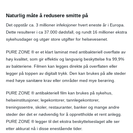
Naturlig måte å redusere smitte på
Det oppstår ca. 3 millioner infeksjoner hvert eneste år i Europa.
Dette resulterer i ca 37.000 dødsfall, og rundt 16 millioner ekstra
sykehusdager og utgør store utgifter for helsevesenet.
PURE ZONE ® er et klart laminat med antibakteriell overflate av
høy kvalitet, som gir effektiv og langvarig beskyttelse fra 99,9%
av bakteriene. Filmen kan legges direkte på overflaten eller
legger på toppen av digitalt trykk. Den kan brukes på alle steder
med høye sanitære krav eller områder med mye berøring.
PURE ZONE ® antibakteriell film kan brukes på sykehus,
helseinstitusjoner, legekontorer, tannlegekontorer,
treningssentre, skoler, restauranter, banker og mange andre
steder der det er nødvendig for å opprettholde et rent anlegg.
PURE ZONE ® legger til det ekstra beskyttelseslaget alle ser
etter akkurat nå i disse enestående tider.